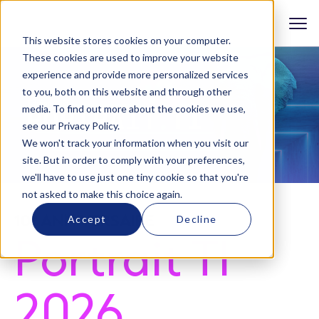
This website stores cookies on your computer.
These cookies are used to improve your website
experience and provide more personalized services
to you, both on this website and through other
media. To find out more about the cookies we use,
see our Privacy Policy.
We won't track your information when you visit our
site. But in order to comply with your preferences,
we'll have to use just one tiny cookie so that you're
not asked to make this choice again.
e
10
ANNIVERSAIRE
Accept
Decline
Portrait TI
2026